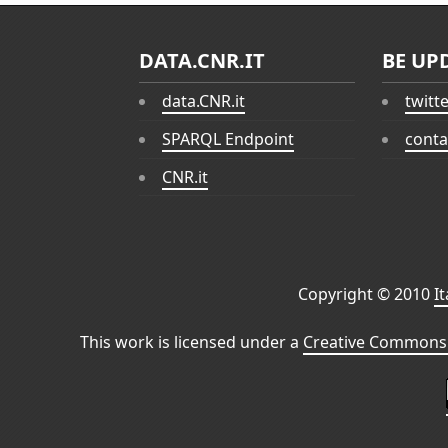
DATA.CNR.IT
BE UP
data.CNR.it
twitt
SPARQL Endpoint
conta
CNR.it
Copyright © 2010
I
This work is licensed under a
Creative Commons 