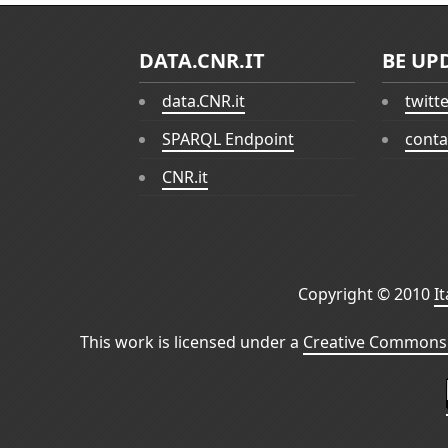
DATA.CNR.IT
BE UP
data.CNR.it
twitt
SPARQL Endpoint
conta
CNR.it
Copyright © 2010
I
This work is licensed under a
Creative Commons 