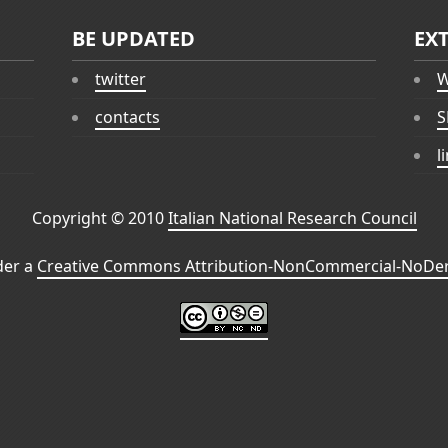
BE UPDATED
EX
twitter
W
contacts
S
l
Copyright © 2010
Italian National Research Council
der a
Creative Commons Attribution-NonCommercial-NoDeri