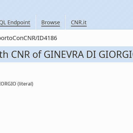
QL Endpoint
Browse
CNR.it
apportoConCNR/ID4186
ith CNR of GINEVRA DI GIORG
ORGIO (literal)