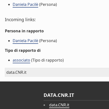
Daniela Pacilè
(Persona)
Incoming links:
Persona in rapporto
Daniela Pacilè
(Persona)
Tipo di rapporto di
associato
(Tipo di rapporto)
data.CNR.it
DATA.CNR.IT
data.CNR.it