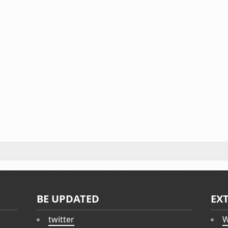
BE UPDATED
EX
twitter
W