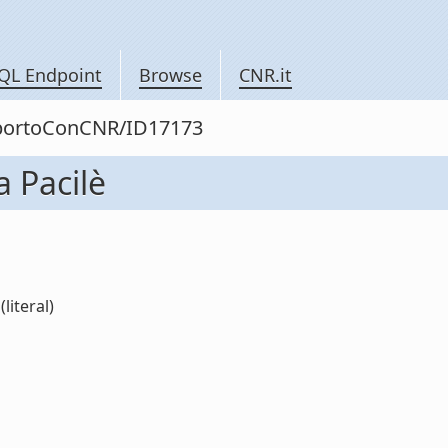
QL Endpoint
Browse
CNR.it
apportoConCNR/ID17173
 Pacilè
literal)