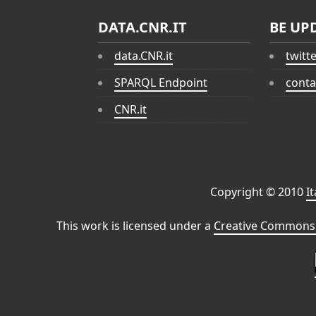
DATA.CNR.IT
BE UP
data.CNR.it
twitt
SPARQL Endpoint
conta
CNR.it
Copyright © 2010
I
This work is licensed under a
Creative Commons 