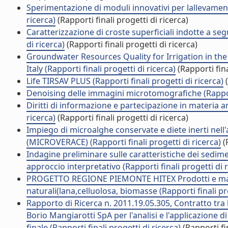
Sperimentazione di moduli innovativi per lallevament
ricerca)
(Rapporti finali progetti di ricerca)
Caratterizzazione di croste superficiali indotte a seg
di ricerca)
(Rapporti finali progetti di ricerca)
Groundwater Resources Quality for Irrigation in the
Italy (Rapporti finali progetti di ricerca)
(Rapporti fina
Life TIRSAV PLUS (Rapporti finali progetti di ricerca)
(
Denoising delle immagini microtomografiche (Rapporti
Diritti di informazione e partecipazione in materia amb
ricerca)
(Rapporti finali progetti di ricerca)
Impiego di microalghe conservate e diete inerti nel
(MICROVERACE) (Rapporti finali progetti di ricerca)
(
Indagine preliminare sulle caratteristiche dei sedime
approccio interpretativo (Rapporti finali progetti di r
PROGETTO REGIONE PIEMONTE HITEX Prodotti e materiali
naturali(lana,celluolosa, biomasse (Rapporti finali pro
Rapporto di Ricerca n. 2011.19.05.305, Contratto tra 
Borio Mangiarotti SpA per l'analisi e l'applicazione d
finale (Rapporti finali progetti di ricerca)
(Rapporti fin