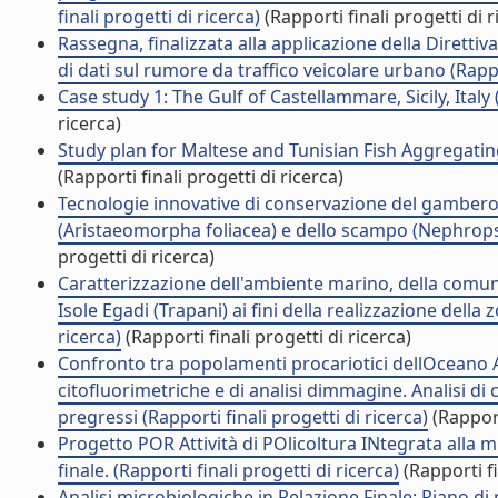
finali progetti di ricerca)
(Rapporti finali progetti di r
Rassegna, finalizzata alla applicazione della Diretti
di dati sul rumore da traffico veicolare urbano (Rappor
Case study 1: The Gulf of Castellammare, Sicily, Italy (
ricerca)
Study plan for Maltese and Tunisian Fish Aggregating 
(Rapporti finali progetti di ricerca)
Tecnologie innovative di conservazione del gambero
(Aristaeomorpha foliacea) e dello scampo (Nephrops n
progetti di ricerca)
Caratterizzazione dell'ambiente marino, della comunità
Isole Egadi (Trapani) ai fini della realizzazione della
ricerca)
(Rapporti finali progetti di ricerca)
Confronto tra popolamenti procariotici dellOceano A
citofluorimetriche e di analisi dimmagine. Analisi di
pregressi (Rapporti finali progetti di ricerca)
(Rapport
Progetto POR Attività di POlicoltura INtegrata alla mi
finale. (Rapporti finali progetti di ricerca)
(Rapporti fi
Analisi microbiologiche in Relazione Finale: Piano di