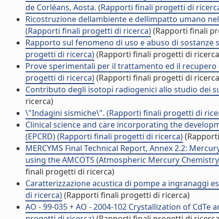
de Corléans, Aosta. (Rapporti finali progetti di ricerc
Ricostruzione dellambiente e dellimpatto umano nellar
(Rapporti finali progetti di ricerca)
(Rapporti finali pr
Rapporto sul fenomeno di uso e abuso di sostanze st
progetti di ricerca)
(Rapporti finali progetti di ricerca
Prove sperimentali per il trattamento ed il recupero d
progetti di ricerca)
(Rapporti finali progetti di ricerca
Contributo degli isotopi radiogenici allo studio dei suo
ricerca)
\"Indagini sismiche\". (Rapporti finali progetti di rice
Clinical science and care incorporating the develop
(EPCRD) (Rapporti finali progetti di ricerca)
(Rapporti 
MERCYMS Final Technical Report, Annex 2.2: Mercury
using the AMCOTS (Atmospheric Mercury Chemistry ove
finali progetti di ricerca)
Caratterizzazione acustica di pompe a ingranaggi este
di ricerca)
(Rapporti finali progetti di ricerca)
AO - 99-035 + AO - 2004-102 Crystallization of CdTe a
progetti di ricerca)
(Rapporti finali progetti di ricerca