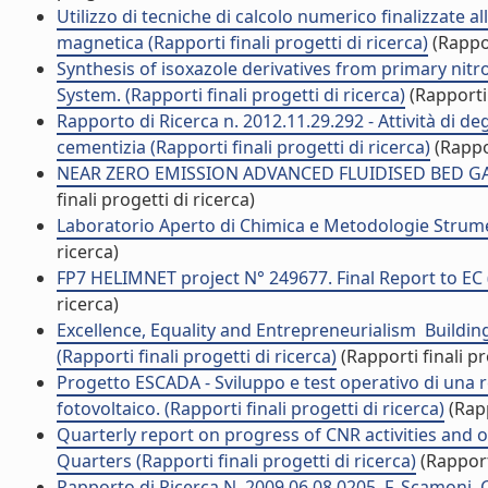
Utilizzo di tecniche di calcolo numerico finalizzate 
magnetica (Rapporti finali progetti di ricerca)
(Rappor
Synthesis of isoxazole derivatives from primary nit
System. (Rapporti finali progetti di ricerca)
(Rapporti 
Rapporto di Ricerca n. 2012.11.29.292 - Attività di deg
cementizia (Rapporti finali progetti di ricerca)
(Rappor
NEAR ZERO EMISSION ADVANCED FLUIDISED BED GASIFI
finali progetti di ricerca)
Laboratorio Aperto di Chimica e Metodologie Strument
ricerca)
FP7 HELIMNET project N° 249677. Final Report to EC (R
ricerca)
Excellence, Equality and Entrepreneurialism Buildi
(Rapporti finali progetti di ricerca)
(Rapporti finali pr
Progetto ESCADA - Sviluppo e test operativo di una r
fotovoltaico. (Rapporti finali progetti di ricerca)
(Rapp
Quarterly report on progress of CNR activities and o
Quarters (Rapporti finali progetti di ricerca)
(Rapporti
Rapporto di Ricerca N. 2009.06.08.0205, F. Scamoni, 