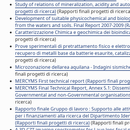
Study of relations of mineralization, acidity and au
progetti di ricerca)
(Rapporti finali progetti di ricerca
Development of suitable physicochemical and biolog
from the waters and soils. Final Report 2007-2009 (Rap
Caratterizzazione Chimica e geochimica dei bioindicato
progetti di ricerca)
Prove sperimentali di pretrattamento fisico e elettr
recupero di metalli base da batterie esaurite, catalizz
progetti di ricerca)
Microzonazione dellarea aquilana - Indagini sismiche
finali progetti di ricerca)
MERCYMS First technical report (Rapporti finali proge
MERCYMS Final Technical Report, Annex 5.1: Dissemi
Governmental and non-Governmental organisations (Ra
ricerca)
Rapporto finale Gruppo di lavoro : Supporto alle atti
per i finanziamenti alla ricerca del Dipartimento Iden
(Rapporti finali progetti di ricerca)
(Rapporti finali pr
A 3D CZT imaging spectrometer for Laue lens focal plan