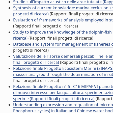
Studio sull'impatto acustico nelle aree tutelate (Rappo
Synthesis of current knowledge: marine exclusion zo
progetti di ricerca)
(Rapporti finali progetti di ricerca
Evaluation of frameworks of analysis employed in stud
(Rapporti finali progetti di ricerca)
Study to improve the knowledge of the dolphin-fish fis
ricerca)
(Rapporti finali progetti di ricerca)
Database and system for management of fisheries data
progetti di ricerca)
Valutazione delle risorse demersali pescabili nelle a
finali progetti di ricerca)
(Rapporti finali progetti di r
Relazione finale Progetto Ecosistemi Marini (SINAPS
masses analysed through the determination of in situ m
finali progetti di ricerca)
Relazione finale Progetto n° 6 - C16 MIPAF VI piano tr
di nuovo interesse per lacquacoltura: sperimentazion
sperime (Rapporti finali progetti di ricerca)
(Rapporti 
Understanding expression and regulation of microb
Phosphorus cycles) in Italian and Chinese water bodies