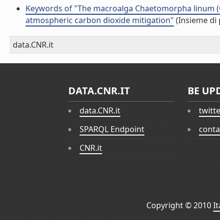
Keywords of "The macroalga Chaetomorpha linum (Cla
atmospheric carbon dioxide mitigation"
(Insieme di 
data.CNR.it
DATA.CNR.IT
BE UP
data.CNR.it
twitt
SPARQL Endpoint
conta
CNR.it
Copyright © 2010
I