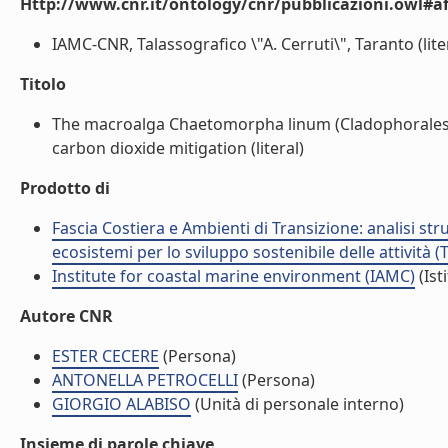
Http://www.cnr.it/ontology/cnr/pubblicazioni.owl#aff
IAMC-CNR, Talassografico \"A. Cerruti\", Taranto (lite
Titolo
The macroalga Chaetomorpha linum (Cladophorales, C
carbon dioxide mitigation (literal)
Prodotto di
Fascia Costiera e Ambienti di Transizione: analisi st
ecosistemi per lo sviluppo sostenibile delle attività 
Institute for coastal marine environment (IAMC)
(Ist
Autore CNR
ESTER CECERE
(Persona)
ANTONELLA PETROCELLI
(Persona)
GIORGIO ALABISO
(Unità di personale interno)
Insieme di parole chiave