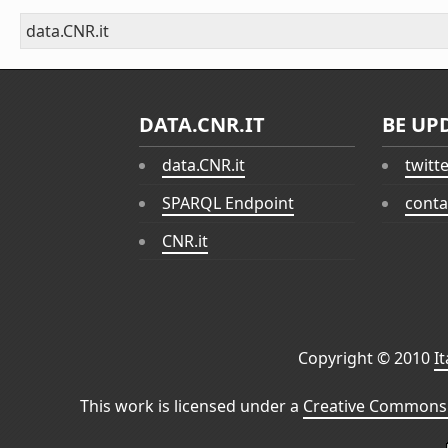
data.CNR.it
DATA.CNR.IT
BE UP
data.CNR.it
twitt
SPARQL Endpoint
conta
CNR.it
Copyright © 2010
I
This work is licensed under a
Creative Commons 