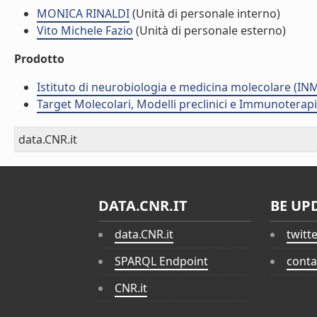
MONICA RINALDI
(Unità di personale interno)
Vito Michele Fazio
(Unità di personale esterno)
Prodotto
Istituto di neurobiologia e medicina molecolare (I
Target Molecolari, Modelli preclinici e Immunoterap
data.CNR.it
DATA.CNR.IT
BE UP
data.CNR.it
twitt
SPARQL Endpoint
conta
CNR.it