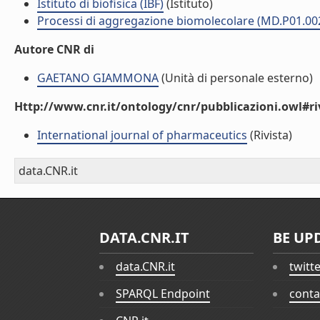
Istituto di biofisica (IBF)
(Istituto)
Processi di aggregazione biomolecolare (MD.P01.00
Autore CNR di
GAETANO GIAMMONA
(Unità di personale esterno)
Http://www.cnr.it/ontology/cnr/pubblicazioni.owl#ri
International journal of pharmaceutics
(Rivista)
data.CNR.it
DATA.CNR.IT
BE UP
data.CNR.it
twitt
SPARQL Endpoint
conta