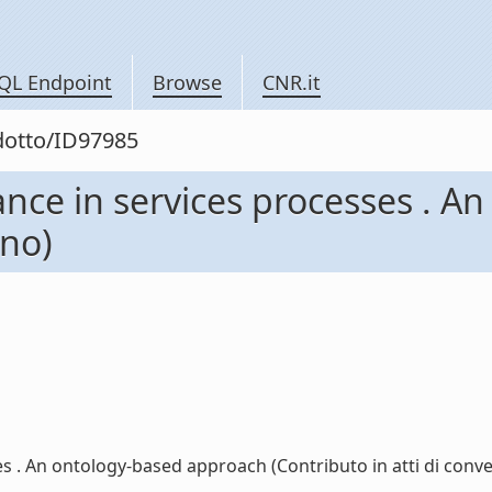
QL Endpoint
Browse
CNR.it
odotto/ID97985
nce in services processes . A
gno)
 . An ontology-based approach (Contributo in atti di conveg