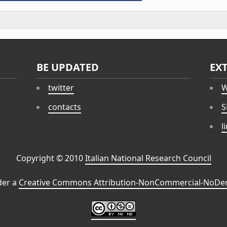
BE UPDATED
EX
twitter
W
contacts
S
l
Copyright © 2010
Italian National Research Council
der a
Creative Commons Attribution-NonCommercial-NoDeri