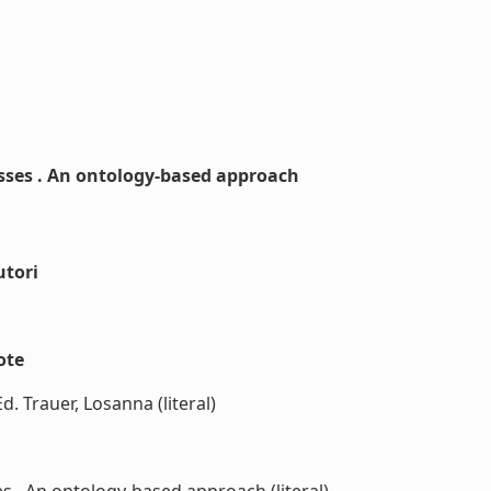
sses . An ontology-based approach
utori
ote
 Trauer, Losanna (literal)