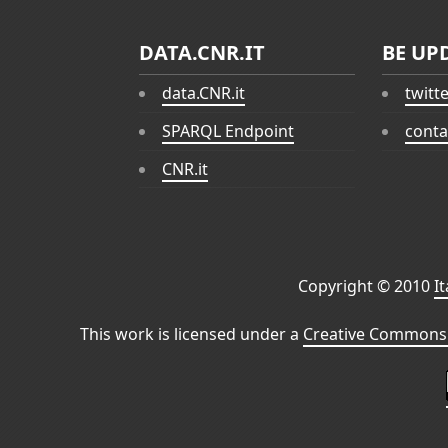
DATA.CNR.IT
BE UP
data.CNR.it
twitt
SPARQL Endpoint
conta
CNR.it
Copyright © 2010
I
This work is licensed under a
Creative Commons 