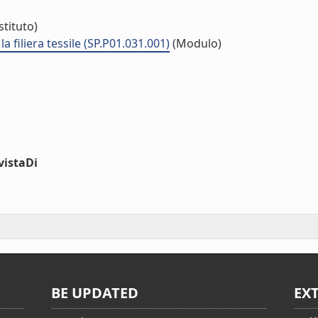
stituto)
la filiera tessile (SP.P01.031.001)
(Modulo)
vistaDi
BE UPDATED
EX