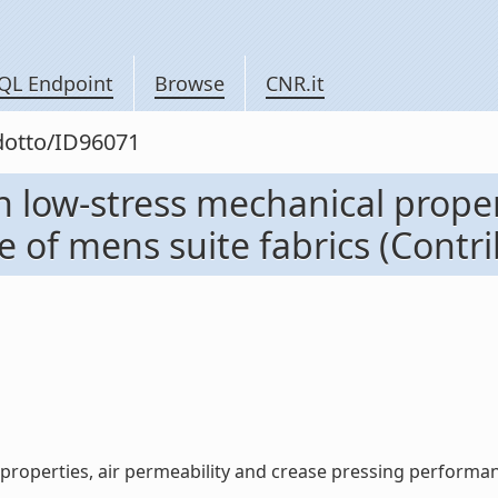
QL Endpoint
Browse
CNR.it
odotto/ID96071
n low-stress mechanical proper
of mens suite fabrics (Contri
properties, air permeability and crease pressing performanc