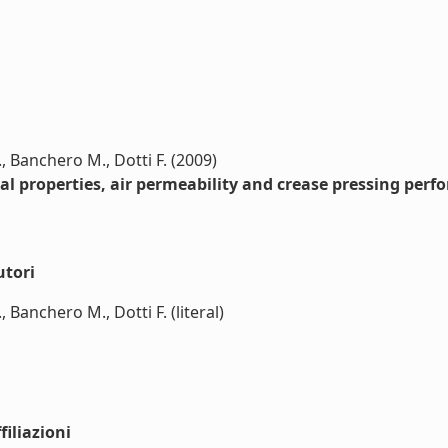
, Banchero M., Dotti F. (2009)
al properties, air permeability and crease pressing perfo
utori
 Banchero M., Dotti F. (literal)
iliazioni