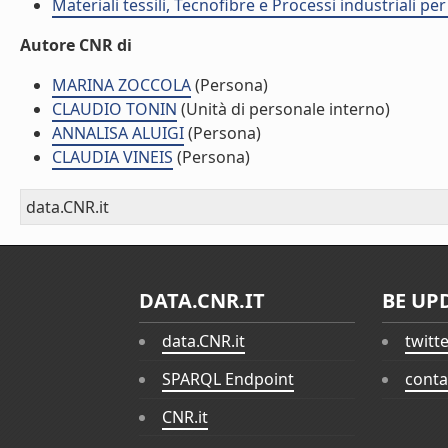
Materiali tessili, Tecnofibre e Processi industriali per 
Autore CNR di
MARINA ZOCCOLA
(Persona)
CLAUDIO TONIN
(Unità di personale interno)
ANNALISA ALUIGI
(Persona)
CLAUDIA VINEIS
(Persona)
data.CNR.it
DATA.CNR.IT
BE UP
data.CNR.it
twitt
SPARQL Endpoint
conta
CNR.it