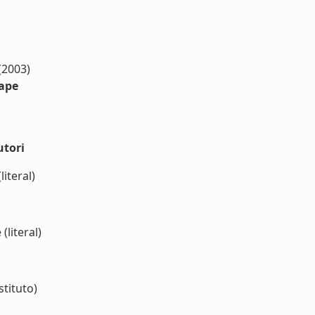
(2003)
'ape
utori
literal)
(literal)
stituto)