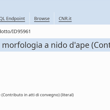
QL Endpoint
Browse
CNR.it
odotto/ID95961
on morfologia a nido d'ape (Con
 (Contributo in atti di convegno) (literal)