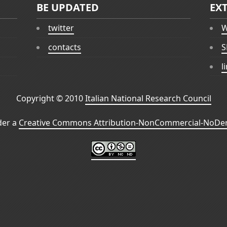
BE UPDATED
EX
twitter
W
contacts
S
l
Copyright © 2010
Italian National Research Council
der a
Creative Commons Attribution-NonCommercial-NoDeri