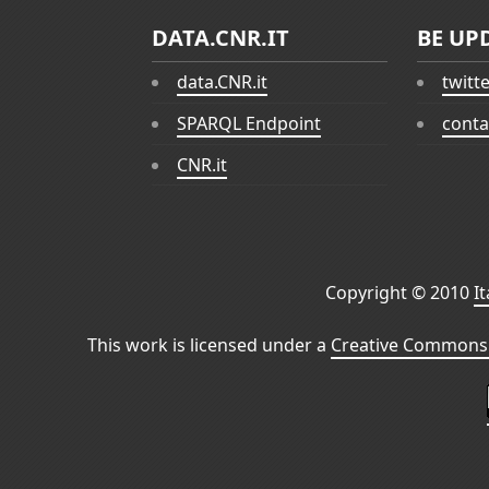
DATA.CNR.IT
BE UP
data.CNR.it
twitt
SPARQL Endpoint
conta
CNR.it
Copyright © 2010
I
This work is licensed under a
Creative Commons 