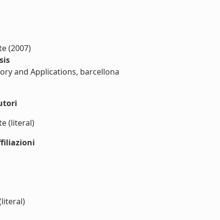
te (2007)
sis
ory and Applications, barcellona
utori
 (literal)
iliazioni
iteral)