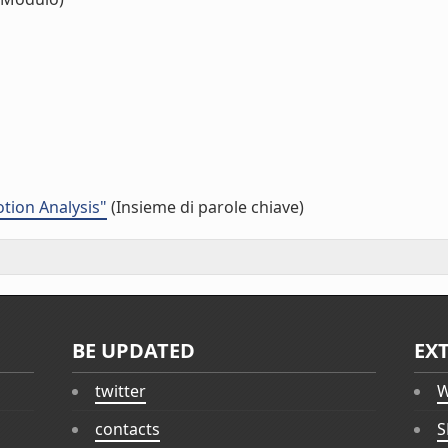
tion Analysis"
(Insieme di parole chiave)
BE UPDATED
EX
twitter
W
contacts
S