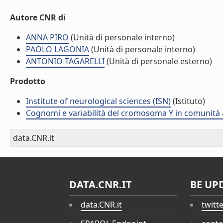
Autore CNR di
ANNA PIRO
(Unità di personale interno)
PAOLO LAGONIA
(Unità di personale interno)
ANTONIO TAGARELLI
(Unità di personale esterno)
Prodotto
Institute of neurological sciences (ISN)
(Istituto)
Cognomi e variabilità del cromosoma Y in comunità 
data.CNR.it
DATA.CNR.IT
BE UP
data.CNR.it
twitt