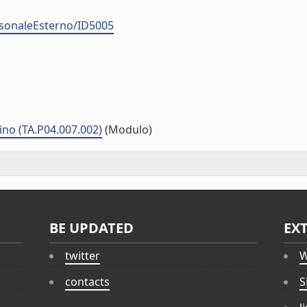
rsonaleEsterno/ID5005
ino (TA.P04.007.002)
(Modulo)
BE UPDATED
EX
twitter
W
contacts
S