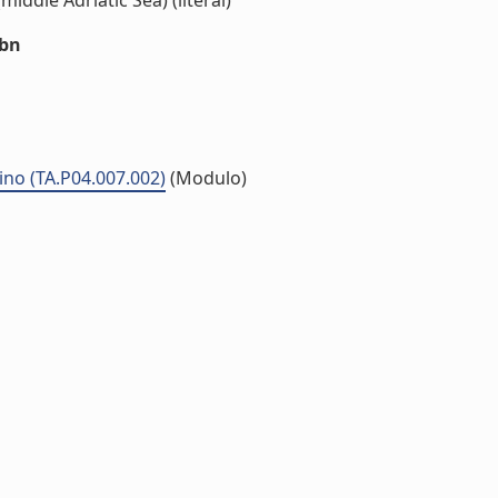
iddle Adriatic Sea) (literal)
sbn
ino (TA.P04.007.002)
(Modulo)