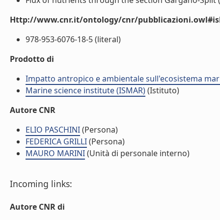
Flux of nutrients through the section Gargano-Split (m
Http://www.cnr.it/ontology/cnr/pubblicazioni.owl#i
978-953-6076-18-5 (literal)
Prodotto di
Impatto antropico e ambientale sull'ecosistema mar
Marine science institute (ISMAR)
(Istituto)
Autore CNR
ELIO PASCHINI
(Persona)
FEDERICA GRILLI
(Persona)
MAURO MARINI
(Unità di personale interno)
Incoming links:
Autore CNR di