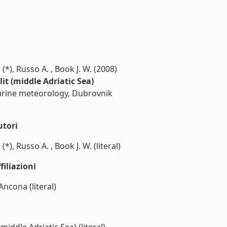
. (*), Russo A. , Book J. W. (2008)
it (middle Adriatic Sea)
arine meteorology, Dubrovnik
utori
 (*), Russo A. , Book J. W. (literal)
iliazioni
ncona (literal)