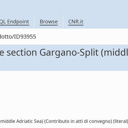
QL Endpoint
Browse
CNR.it
odotto/ID93955
e section Gargano-Split (middl
iddle Adriatic Sea) (Contributo in atti di convegno) (literal