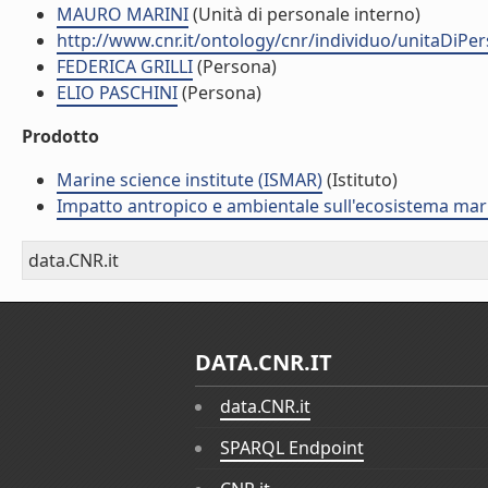
MAURO MARINI
(Unità di personale interno)
http://www.cnr.it/ontology/cnr/individuo/unitaDiPe
FEDERICA GRILLI
(Persona)
ELIO PASCHINI
(Persona)
Prodotto
Marine science institute (ISMAR)
(Istituto)
Impatto antropico e ambientale sull'ecosistema mar
data.CNR.it
DATA.CNR.IT
data.CNR.it
SPARQL Endpoint