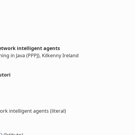
etwork intelligent agents
ng in Java (PPPJ), Kilkenny Ireland
utori
k intelligent agents (literal)