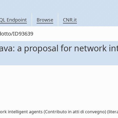
QL Endpoint
Browse
CNR.it
odotto/ID93639
ava: a proposal for network in
k intelligent agents (Contributo in atti di convegno) (litera