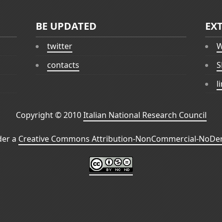
BE UPDATED
EX
twitter
W
contacts
S
l
Copyright © 2010
Italian National Research Council
der a
Creative Commons Attribution-NonCommercial-NoDeri