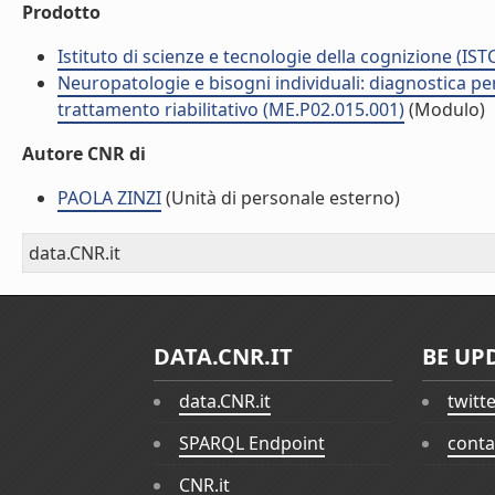
Prodotto
Istituto di scienze e tecnologie della cognizione (IST
Neuropatologie e bisogni individuali: diagnostica pe
trattamento riabilitativo (ME.P02.015.001)
(Modulo)
Autore CNR di
PAOLA ZINZI
(Unità di personale esterno)
data.CNR.it
DATA.CNR.IT
BE UP
data.CNR.it
twitt
SPARQL Endpoint
conta
CNR.it