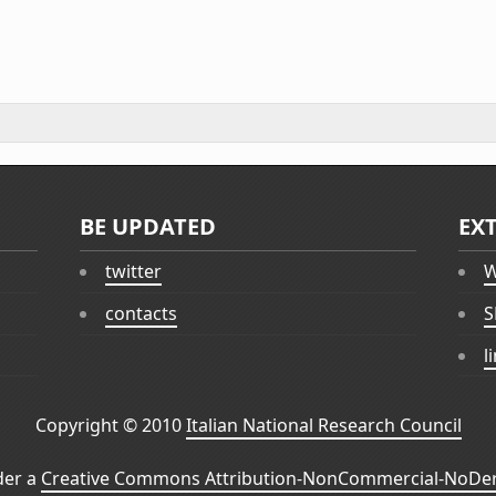
BE UPDATED
EX
twitter
W
contacts
S
l
Copyright © 2010
Italian National Research Council
der a
Creative Commons Attribution-NonCommercial-NoDeri