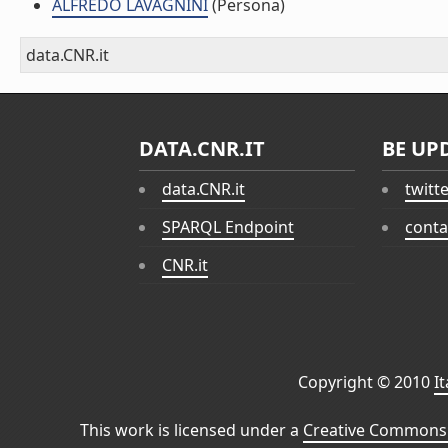
ALFREDO LAVAGNINI
(Persona)
data.CNR.it
DATA.CNR.IT
BE UP
data.CNR.it
twitt
SPARQL Endpoint
conta
CNR.it
Copyright © 2010
I
This work is licensed under a
Creative Commons 