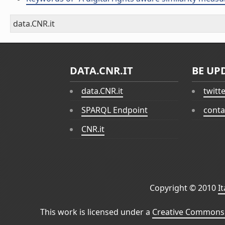
data.CNR.it
DATA.CNR.IT
BE UP
data.CNR.it
twitt
SPARQL Endpoint
conta
CNR.it
Copyright © 2010
I
This work is licensed under a
Creative Commons 