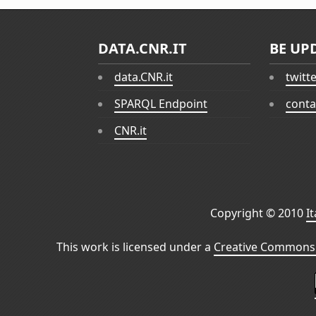
DATA.CNR.IT
BE UP
data.CNR.it
twitt
SPARQL Endpoint
conta
CNR.it
Copyright © 2010
I
This work is licensed under a
Creative Commons 