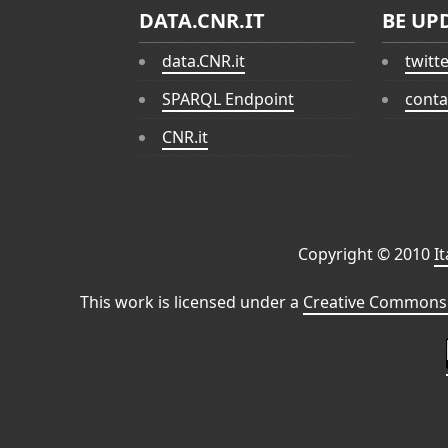
DATA.CNR.IT
BE UP
data.CNR.it
twitt
SPARQL Endpoint
conta
CNR.it
Copyright © 2010
I
This work is licensed under a
Creative Commons 