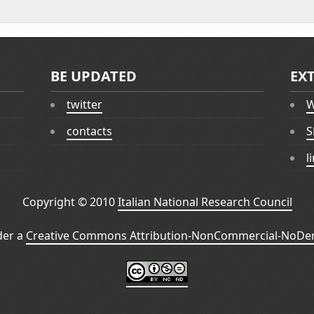
BE UPDATED
EX
twitter
W
contacts
S
l
Copyright © 2010
Italian National Research Council
der a
Creative Commons Attribution-NonCommercial-NoDeri