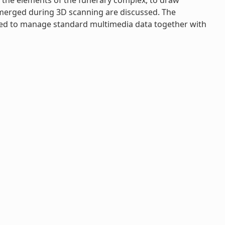
l the elements of the funerary complex, to draw
s emerged during 3D scanning are discussed. The
ded to manage standard multimedia data together with