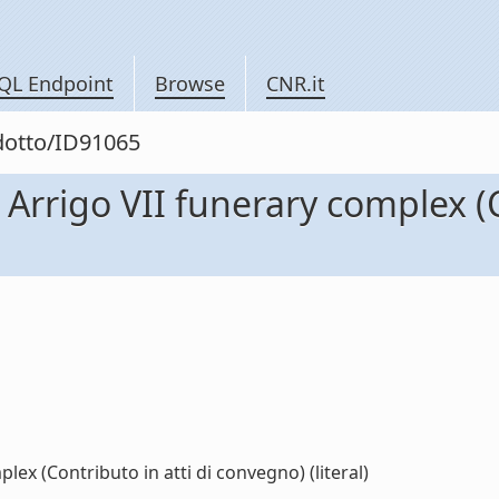
QL Endpoint
Browse
CNR.it
odotto/ID91065
 Arrigo VII funerary complex (C
lex (Contributo in atti di convegno) (literal)