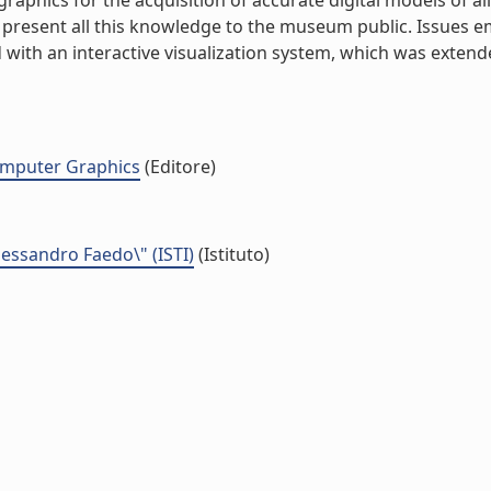
aphics for the acquisition of accurate digital models of al
 to present all this knowledge to the museum public. Issue
th an interactive visualization system, which was exten
omputer Graphics
(Editore)
Alessandro Faedo\" (ISTI)
(Istituto)