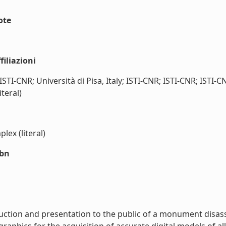
ote
iliazioni
 ISTI-CNR; Università di Pisa, Italy; ISTI-CNR; ISTI-CNR; ISTI-
iteral)
lex (literal)
sbn
struction and presentation to the public of a monument di