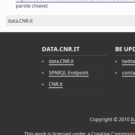
parole chiave)
data.CNR.it
DATA.CNR.IT
BE UP
data.CNR.it
twitt
SPARQL Endpoint
conta
CNR.it
Copyright © 2010
I
This work is licensed under a
Creative Commons 