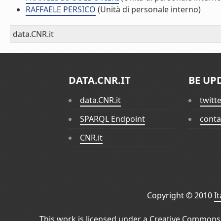
RAFFAELE PERSICO
(Unità di personale interno)
data.CNR.it
DATA.CNR.IT
BE UP
data.CNR.it
twitt
SPARQL Endpoint
conta
CNR.it
Copyright © 2010
I
This work is licensed under a
Creative Commons 