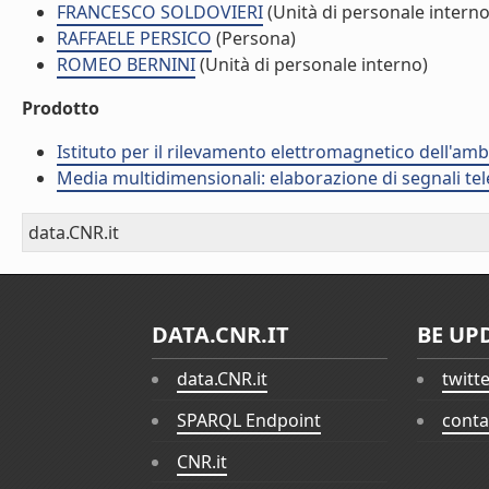
FRANCESCO SOLDOVIERI
(Unità di personale interno
RAFFAELE PERSICO
(Persona)
ROMEO BERNINI
(Unità di personale interno)
Prodotto
Istituto per il rilevamento elettromagnetico dell'amb
Media multidimensionali: elaborazione di segnali tele
data.CNR.it
DATA.CNR.IT
BE UP
data.CNR.it
twitt
SPARQL Endpoint
conta
CNR.it