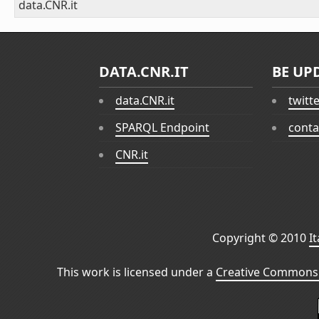
data.CNR.it
DATA.CNR.IT
BE UP
data.CNR.it
twitt
SPARQL Endpoint
conta
CNR.it
Copyright © 2010
I
This work is licensed under a
Creative Commons 