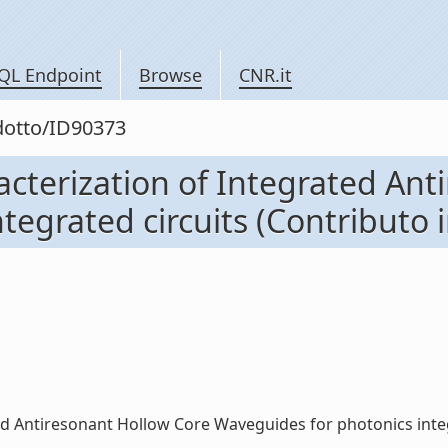
QL Endpoint
Browse
CNR.it
odotto/ID90373
acterization of Integrated Ant
egrated circuits (Contributo i
d Antiresonant Hollow Core Waveguides for photonics integrat