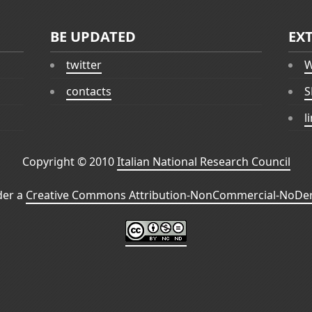
BE UPDATED
EX
twitter
W
contacts
S
l
Copyright © 2010
Italian National Research Council
der a
Creative Commons Attribution-NonCommercial-NoDeri