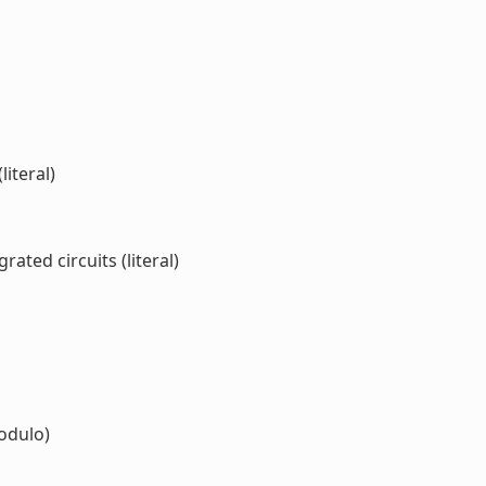
literal)
ted circuits (literal)
odulo)