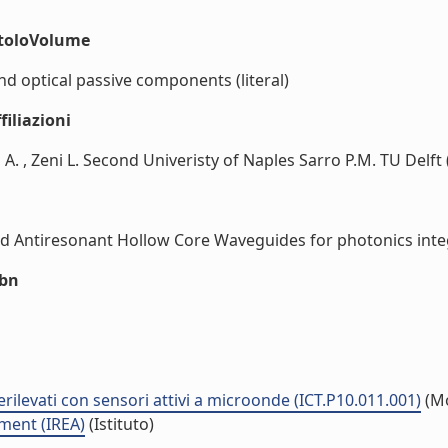
itoloVolume
d optical passive components (literal)
iliazioni
. , Zeni L. Second Univeristy of Naples Sarro P.M. TU Delft (
d Antiresonant Hollow Core Waveguides for photonics integra
sbn
rilevati con sensori attivi a microonde (ICT.P10.011.001)
(M
nment (IREA)
(Istituto)