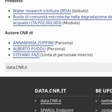
Prodotto
Water research institute (IRSA)
(Istituto)
Ruolo di comunità microbiche nella degradazione dell
acquatici (TA.P02.002.003)
(Modulo)
Autore CNR di
ANNAMARIA ZOPPINI
(Persona)
ALBERTO PUDDU
(Persona)
STEFANO FAZI
(Unità di personale interno)
data.CNR.it
DATA.CNR.IT
BE UP
data.CNR.it
twitt
SPARQL Endpoint
conta