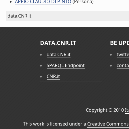
APPIO CLAUDIO DI PINTO
(Persona)
data.CNR.it
DATA.CNR.IT
BE UP
data.CNR.it
twitt
SPARQL Endpoint
conta
CNR.it
Copyright © 2010
I
This work is licensed under a
Creative Commons 