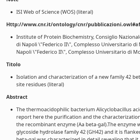
ISI Web of Science (WOS) (literal)
Http://www.cnr.it/ontology/cnr/pubblicazioni.owl#aff
Institute of Protein Biochemistry, Consiglio Nazional
di Napoli \"Federico II\", Complesso Universitario di 
Napoli \"Federico II\", Complesso Universitario di Mont
Titolo
Isolation and characterization of a new family 42 bet
site residues (literal)
Abstract
The thermoacidophilic bacterium Alicyclobacillus aci
report here the purification and the characterizatio
the recombinant enzyme (Aa beta-gal).The enzyme wa
glycoside hydrolase family 42 (GH42) and it is flan
beta-gal was characterized in detail revealing that it 