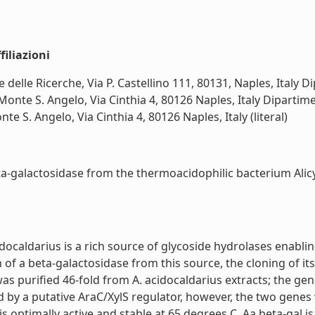
iliazioni
e delle Ricerche, Via P. Castellino 111, 80131, Naples, Italy
Monte S. Angelo, Via Cinthia 4, 80126 Naples, Italy Dipartime
e S. Angelo, Via Cinthia 4, 80126 Naples, Italy (literal)
a-galactosidase from the thermoacidophilic bacterium Alicycl
docaldarius is a rich source of glycoside hydrolases enabli
n of a beta-galactosidase from this source, the cloning of i
s purified 46-fold from A. acidocaldarius extracts; the g
ked by a putative AraC/XylS regulator, however, the two gen
is optimally active and stable at 65 degrees C. Aa beta-gal is