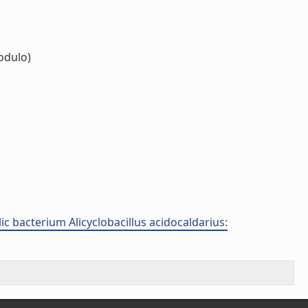
dulo)
c bacterium Alicyclobacillus acidocaldarius: