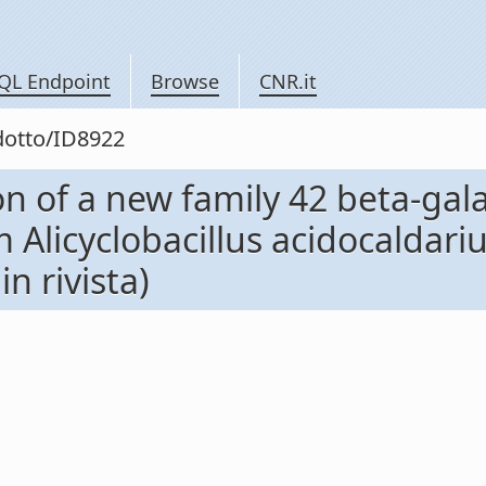
QL Endpoint
Browse
CNR.it
odotto/ID8922
on of a new family 42 beta-gal
Alicyclobacillus acidocaldarius
in rivista)