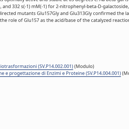
, and 332 s(-1) mM(-1) for 2-nitrophenyl-beta-D-galactoside,
ite-directed mutants Glu157Gly and Glu313Gly confirmed the l
the role of Glu157 as the acid/base of the catalyzed reaction.
biotrasformazioni (SV.P14.002.001)
(Modulo)
e e progettazione di Enzimi e Proteine (SV.P14.004.001)
(Mo