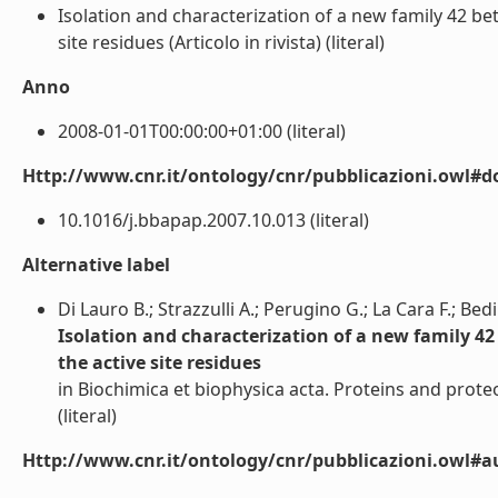
Isolation and characterization of a new family 42 bet
site residues (Articolo in rivista) (literal)
Anno
2008-01-01T00:00:00+01:00 (literal)
Http://www.cnr.it/ontology/cnr/pubblicazioni.owl#d
10.1016/j.bbapap.2007.10.013 (literal)
Alternative label
Di Lauro B.; Strazzulli A.; Perugino G.; La Cara F.; Be
Isolation and characterization of a new family 42
the active site residues
in Biochimica et biophysica acta. Proteins and prote
(literal)
Http://www.cnr.it/ontology/cnr/pubblicazioni.owl#a