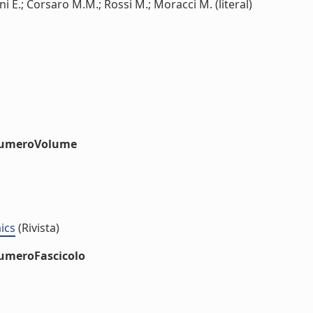
ini E.; Corsaro M.M.; Rossi M.; Moracci M. (literal)
#numeroVolume
ics
(Rivista)
numeroFascicolo