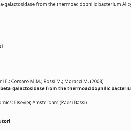
a-galactosidase from the thermoacidophilic bacterium Alicycl
oi
dini E.; Corsaro M.M.; Rossi M.; Moracci M. (2008)
 beta-galactosidase from the thermoacidophilic bacterium
omics; Elsevier, Amsterdam (Paesi Bassi)
utori