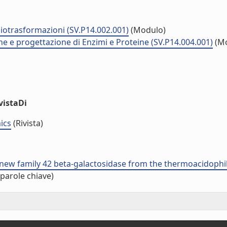
biotrasformazioni (SV.P14.002.001)
(Modulo)
e e progettazione di Enzimi e Proteine (SV.P14.004.001)
(Mo
vistaDi
ics
(Rivista)
a new family 42 beta-galactosidase from the thermoacidophili
parole chiave)