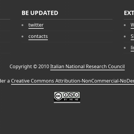
BE UPDATED
EX
twitter
W
contacts
S
l
Copyright © 2010
Italian National Research Council
der a
Creative Commons Attribution-NonCommercial-NoDeri