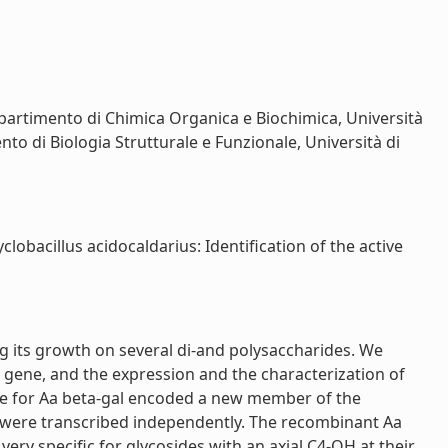
 Dipartimento di Chimica Organica e Biochimica, Università
nto di Biologia Strutturale e Funzionale, Università di
obacillus acidocaldarius: Identification of the active
ng its growth on several di-and polysaccharides. We
ts gene, and the expression and the characterization of
ene for Aa beta-gal encoded a new member of the
es were transcribed independently. The recombinant Aa
 very specific for glycosides with an axial C4-OH at their