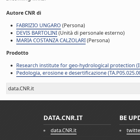
Autore CNR di
FABRIZIO UNGARO
(Persona)
DEVIS BARTOLINI
(Unità di personale esterno)
MARIA COSTANZA CALZOLARI
(Persona)
Prodotto
Research institute for geo-hydrological protection (I
Pedologia, erosione e desertificazione (TA.P05.025.0
data.CNR.it
DATA.CNR.IT
BE UP
data.CNR.it
twitt