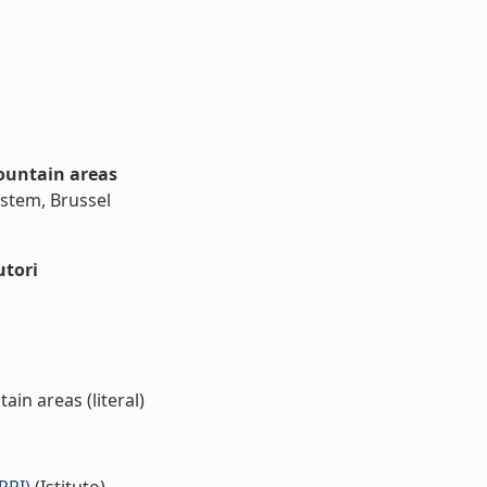
mountain areas
stem, Brussel
utori
in areas (literal)