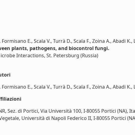
 Formisano E., Scala V., Turrà D., Scala F., Zoina A., Abadi K.,
ween plants, pathogens, and biocontrol fungi.
crobe Interactions, St. Petersburg (Russia)
utori
 Formisano E., Scala V., Turrà D., Scala F., Zoina A., Abadi K., L
iliazioni
, Sez. di Portici, Via Università 100, I-80055 Portici (NA), Ita
etale, Università di Napoli Federico II, I-80055 Portici (NA), 