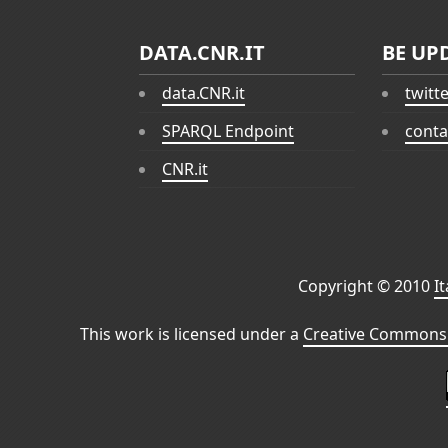
DATA.CNR.IT
BE UP
data.CNR.it
twitt
SPARQL Endpoint
conta
CNR.it
Copyright © 2010
I
This work is licensed under a
Creative Commons 