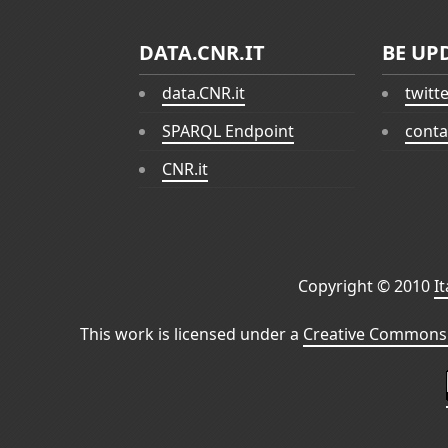
DATA.CNR.IT
BE UP
data.CNR.it
twitt
SPARQL Endpoint
conta
CNR.it
Copyright © 2010
I
This work is licensed under a
Creative Commons 