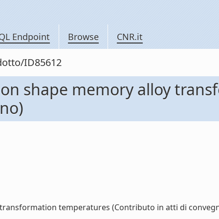
QL Endpoint
Browse
CNR.it
odotto/ID85612
ry on shape memory alloy tran
gno)
transformation temperatures (Contributo in atti di convegno)