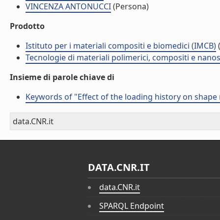
VINCENZA ANTONUCCI
(Persona)
Prodotto
Istituto per i materiali compositi e biomedici (IMCB)
(
Tecnologie di materiali polimerici, compositi e nano
Insieme di parole chiave di
Keywords of "Effect of the loading history on shap
data.CNR.it
DATA.CNR.IT
data.CNR.it
SPARQL Endpoint