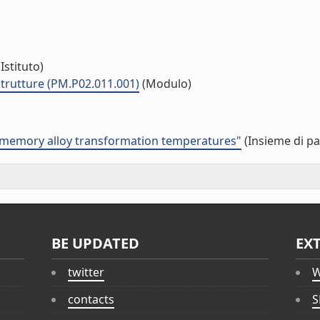
Istituto)
strutture (PM.P02.011.001)
(Modulo)
e memory alloy transformation temperatures"
(Insieme di pa
BE UPDATED
EX
twitter
W
contacts
S