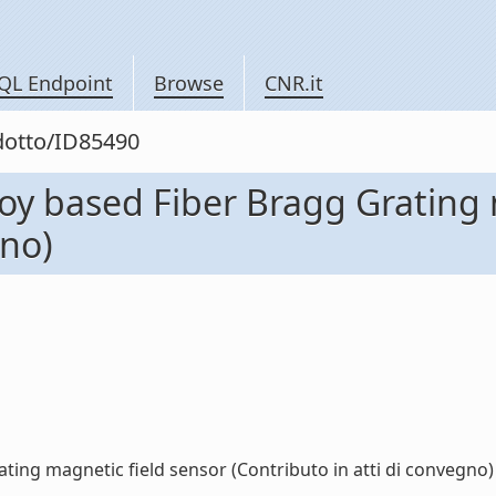
QL Endpoint
Browse
CNR.it
odotto/ID85490
y based Fiber Bragg Grating 
gno)
ng magnetic field sensor (Contributo in atti di convegno) (