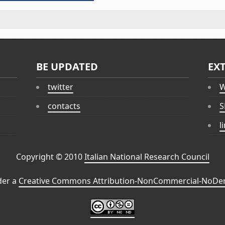
BE UPDATED
EX
twitter
W
contacts
S
l
Copyright © 2010
Italian National Research Council
der a
Creative Commons Attribution-NonCommercial-NoDeri