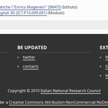
matiche \"Enrico Magenes\" (IMATI)
(Istituto)
igitali 3D (ICT.P10.009.001)
(Modulo)
BE UPDATED
EX
twitter
W
contacts
S
l
Copyright © 2010
Italian National Research Council
der a
Creative Commons Attribution-NonCommercial-NoDeri