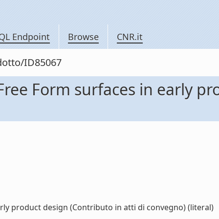
QL Endpoint
Browse
CNR.it
odotto/ID85067
 Free Form surfaces in early p
ly product design (Contributo in atti di convegno) (literal)