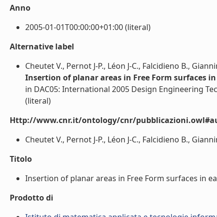
Anno
2005-01-01T00:00:00+01:00 (literal)
Alternative label
Cheutet V., Pernot J-P., Léon J-C., Falcidieno B., Gianni
Insertion of planar areas in Free Form surfaces in
in DAC05: International 2005 Design Engineering T
(literal)
Http://www.cnr.it/ontology/cnr/pubblicazioni.owl#a
Cheutet V., Pernot J-P., Léon J-C., Falcidieno B., Giannini
Titolo
Insertion of planar areas in Free Form surfaces in ear
Prodotto di