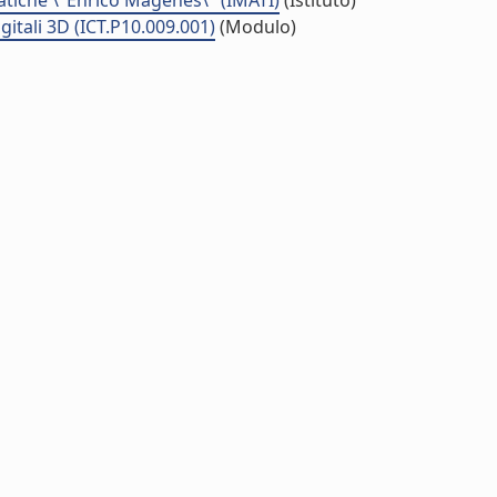
matiche \"Enrico Magenes\" (IMATI)
(Istituto)
igitali 3D (ICT.P10.009.001)
(Modulo)