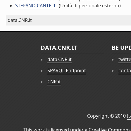
STEFANO CANTELLI
(Unità di personale esterno)
data.CNR.it
DATA.CNR.IT
BE UP
data.CNR.it
twitt
SPARQL Endpoint
conta
CNR.it
Copyright © 2010
I
This work is licensed under a
Creative Commons 