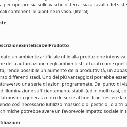
ta per operare sia sulle vasche di terra, sia a cavallo del si
i contenenti le piantine in vaso. (literal)
ote
scrizioneSinteticaDelProdotto
reato un ambiente artificiale utile alla produzione intensiv
ne della automazione negli ambienti strutturati come quelli 
volta, rende possibile un aumento della produttività, un ab
erso differenti stadi. Uno dei più vantaggiosi potrebbe esse
ttraverso una serie di azioni programmate. Dal punto di vis
illuminazione sufficientemente stabili (ed in molti casi, contr
 latmosfera generata entro le serre al fine di accrescere la 
endo così necessario lutilizzo massiccio di pesticidi, o altri
chimiche potrebbe avere un favorevole impatto sociale in ter
iliazioni