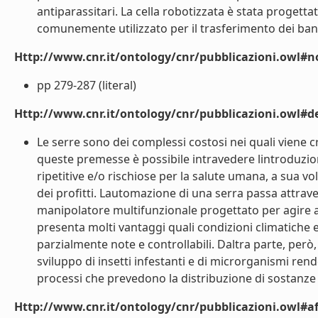
antiparassitari. La cella robotizzata è stata progetta
comunemente utilizzato per il trasferimento dei bancal
Http://www.cnr.it/ontology/cnr/pubblicazioni.owl#n
pp 279-287 (literal)
Http://www.cnr.it/ontology/cnr/pubblicazioni.owl#de
Le serre sono dei complessi costosi nei quali viene c
queste premesse è possibile intravedere lintroduzio
ripetitive e/o rischiose per la salute umana, a sua 
dei profitti. Lautomazione di una serra passa attrav
manipolatore multifunzionale progettato per agire a
presenta molti vantaggi quali condizioni climatiche ed 
parzialmente note e controllabili. Daltra parte, però,
sviluppo di insetti infestanti e di microrganismi rend
processi che prevedono la distribuzione di sostanze 
Http://www.cnr.it/ontology/cnr/pubblicazioni.owl#aff