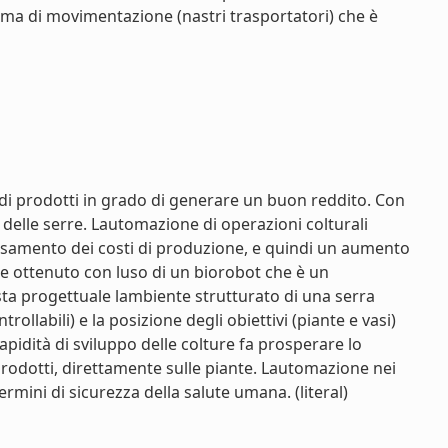
stema di movimentazione (nastri trasportatori) che è
a di prodotti in grado di generare un buon reddito. Con
delle serre. Lautomazione di operazioni colturali
bassamento dei costi di produzione, e quindi un aumento
re ottenuto con luso di un biorobot che è un
ta progettuale lambiente strutturato di una serra
ollabili) e la posizione degli obiettivi (piante e vasi)
rapidità di sviluppo delle colture fa prosperare lo
 prodotti, direttamente sulle piante. Lautomazione nei
mini di sicurezza della salute umana. (literal)