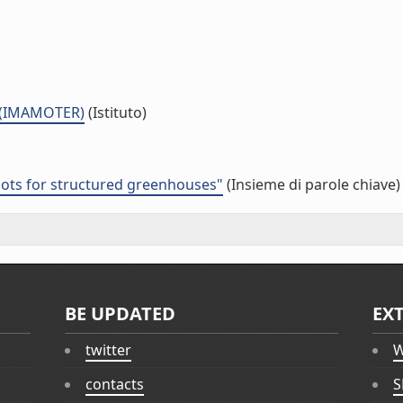
a (IMAMOTER)
(Istituto)
bots for structured greenhouses"
(Insieme di parole chiave)
BE UPDATED
EX
twitter
W
contacts
S