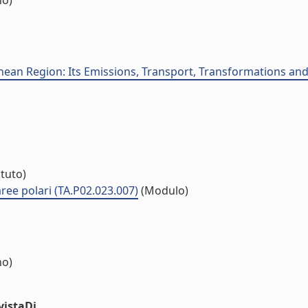
no)
nean Region: Its Emissions, Transport, Transformations and
ituto)
 aree polari (TA.P02.023.007)
(Modulo)
no)
vistaDi