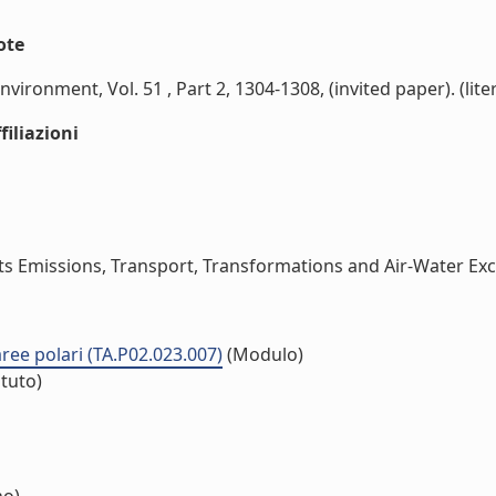
ote
ronment, Vol. 51 , Part 2, 1304-1308, (invited paper). (liter
iliazioni
s Emissions, Transport, Transformations and Air-Water Exch
 aree polari (TA.P02.023.007)
(Modulo)
ituto)