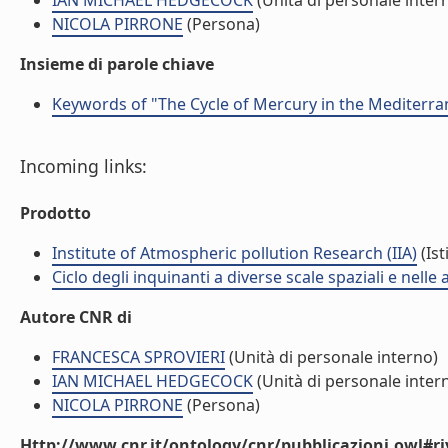
IAN MICHAEL HEDGECOCK
(Unità di personale inter
NICOLA PIRRONE
(Persona)
Insieme di parole chiave
Keywords of "The Cycle of Mercury in the Mediterra
Incoming links:
Prodotto
Institute of Atmospheric pollution Research (IIA)
(Ist
Ciclo degli inquinanti a diverse scale spaziali e nelle
Autore CNR di
FRANCESCA SPROVIERI
(Unità di personale interno)
IAN MICHAEL HEDGECOCK
(Unità di personale inter
NICOLA PIRRONE
(Persona)
Http://www.cnr.it/ontology/cnr/pubblicazioni.owl#ri