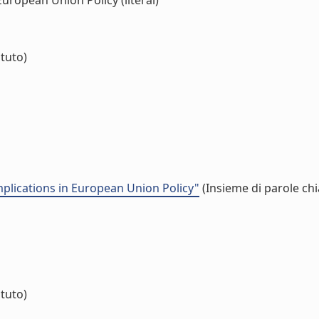
uropean Union Policy (literal)
ituto)
plications in European Union Policy"
(Insieme di parole chi
ituto)