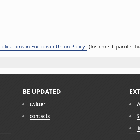
plications in European Union Policy"
(Insieme di parole chi
BE UPDATED
EX
twitter
W
contacts
S
l