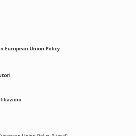
in European Union Policy
utori
iliazioni