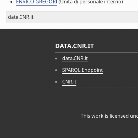
ENRICO GREGORI
(Unità di personale interno)
data.CNR.it
DATA.CNR.IT
data.CNR.it
SPARQL Endpoint
CNR.it
This work is licensed un