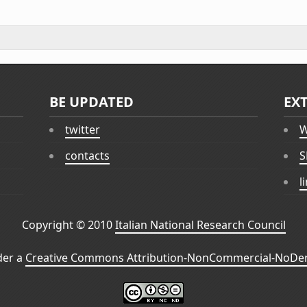
BE UPDATED
EX
twitter
W
contacts
S
l
Copyright © 2010
Italian National Research Council
der a
Creative Commons Attribution-NonCommercial-NoDeri