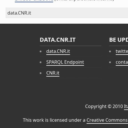
data.CNR.it
DATA.CNR.IT
BE UP
data.CNR.it
twitt
SPARQL Endpoint
conta
CNR.it
Copyright © 2010
I
This work is licensed under a
Creative Commons 