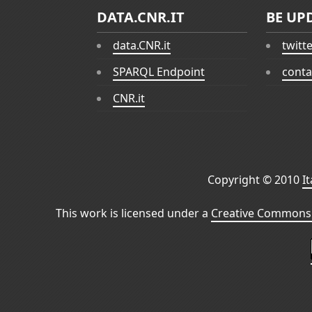
DATA.CNR.IT
BE UP
data.CNR.it
twitt
SPARQL Endpoint
conta
CNR.it
Copyright © 2010
I
This work is licensed under a
Creative Commons 